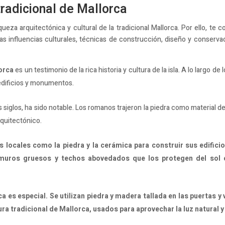
tradicional de Mallorca
eza arquitectónica y cultural de la tradicional Mallorca. Por ello, te
las influencias culturales, técnicas de construcción, diseño y conserva
lorca
es un testimonio de la rica historia y cultura de la isla. A lo largo de
 edificios y monumentos.
os siglos, ha sido notable. Los romanos trajeron la piedra como material 
rquitectónico.
 locales como la piedra y la cerámica para construir sus edificio
uros gruesos y techos abovedados que los protegen del sol ca
a es especial. Se utilizan piedra y madera tallada en las puertas y 
ura tradicional de Mallorca, usados para aprovechar la luz natural y 