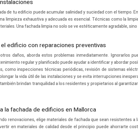
instalaciones
hada de tu edificio puede acumular salinidad y suciedad con el tiempo. E
una limpieza exhaustiva y adecuada es esencial. Técnicas como la limpie
eriales. Una fachada limpia no solo se ve estéticamente agradable, sino q
el edificio con reparaciones preventivas
u otros daños, aborda estos problemas inmediatamente. Ignorarlos pue
ntenimiento regular y planificado puede ayudar a identificar y abordar po
, como inspecciones técnicas periódicas, revisión de sistemas eléctri
ngar la vida útil de las instalaciones y se evita interrupciones inespera
también brindan tranquilidad a los residentes y propietarios al garantizar
ra la fachada de edificios en Mallorca
do renovaciones, elige materiales de fachada que sean resistentes a la
vertir en materiales de calidad desde el principio puede ahorrarte co