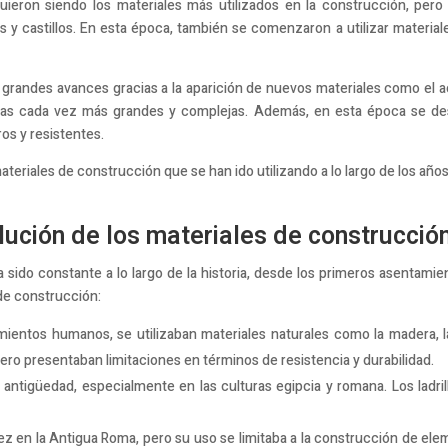
guieron siendo los materiales más utilizados en la construcción, pero
y castillos. En esta época, también se comenzaron a utilizar materiales
grandes avances gracias a la aparición de nuevos materiales como el ac
ras cada vez más grandes y complejas. Además, en esta época se de
os y resistentes.
eriales de construcción que se han ido utilizando a lo largo de los años
olución de los materiales de construcció
 sido constante a lo largo de la historia, desde los primeros asentami
 de construcción:
entos humanos, se utilizaban materiales naturales como la madera, la p
 pero presentaban limitaciones en términos de resistencia y durabilidad.
la antigüedad, especialmente en las culturas egipcia y romana. Los ladril
ez en la Antigua Roma, pero su uso se limitaba a la construcción de eleme