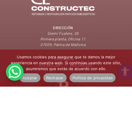
DIRECCIÓN
Gremi Fusters, 33
Primera planta, Oficina 11
07009, Palma de Mallorca
Usamos cookies para asegurar que te damos la mejor
TELÉFONOS
experiencia en nuestra web. Si continúas usando este sitio,
Open 
T.
971 667 786
/ M.
669 133 293
asumiremos que estás de acuerdo con ello.
Aceptar
Rechazar
Política de privacidad
Financiado por la Unión Europea –
Next Generation EU