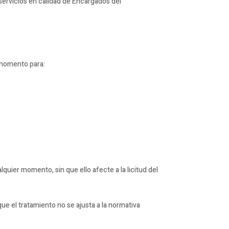
 servicios en calidad de Encargados del
 momento para:
quier momento, sin que ello afecte a la licitud del
que el tratamiento no se ajusta a la normativa