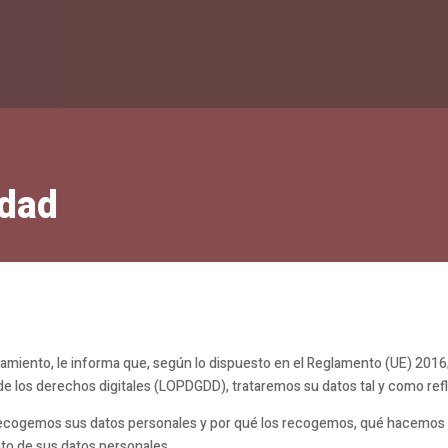
idad
miento, le informa que, según lo dispuesto en el Reglamento (UE) 2016/6
de los derechos digitales (LOPDGDD), trataremos su datos tal y como refl
recogemos sus datos personales y por qué los recogemos, qué hacemos 
to de sus datos personales.