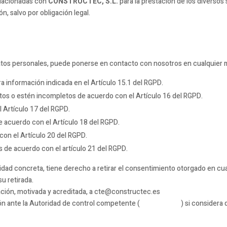
lacionadas con
CONSTRUCTEC, S.L.
para la prestación de los diversos
n, salvo por obligación legal.
 datos personales, puede ponerse en contacto con nosotros en cualquier
a información indicada en el Artículo 15.1 del RGPD.
tos o estén incompletos de acuerdo con el Artículo 16 del RGPD.
 Artículo 17 del RGPD.
e acuerdo con el Artículo 18 del RGPD.
 con el Artículo 20 del RGPD.
 de acuerdo con el artículo 21 del RGPD.
idad concreta, tiene derecho a retirar el consentimiento otorgado en cual
u retirada.
ión, motivada y acreditada, a cte@constructec.es
n ante la Autoridad de control competente (
www.aepd.es
) si considera 