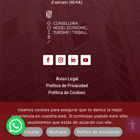
d’amiant (RERA)
Aviso Legal
Política de Privacidad
Política de Cookies
Usamos cookies para asegurar que te damos la mejor
experiencia en nuestra web. Si continúas usando este sitio,
Open 
asumiremos que estás de acuerdo con ello.
| Powered by
CONSTRUCTEC.ES
TEIX
Aceptar
Rechazar
Política de privacidad